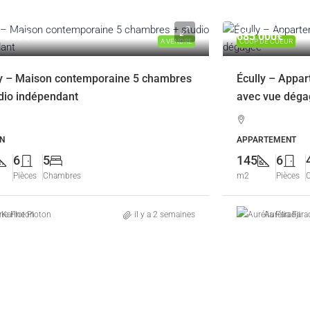
5 000€
685 000€
A VENDRE
COUP DE COEUR
ly – Maison contemporaine 5 chambres
Écully – Appar
dio indépendant
avec vue dég
N
APPARTEMENT
6
5
145
6
Pièces
Chambres
m2
Pièces
Karine Ploton
il y a 2 semaines
Aurélia Farad