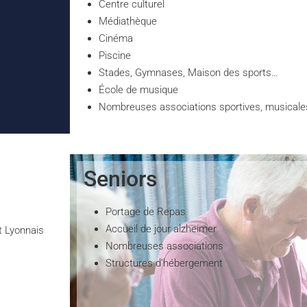
Centre culturel
Médiathèque
Cinéma
Piscine
Stades, Gymnases, Maison des sports…
École de musique
Nombreuses associations sportives, musicales 
Seniors
Portage de Repas
Accueil de jour alzheimer
t Lyonnais
Nombreuses associations
Structures d’hébergement