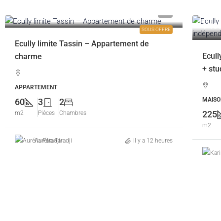
195 000€
1 18
SOUS OFFRE
Ecully limite Tassin – Appartement de
Ecul
charme
+ stu
APPARTEMENT
MAISO
60
3
2
225
m2
Pièces
Chambres
m2
Aurélia Faradji
il y a 12 heures