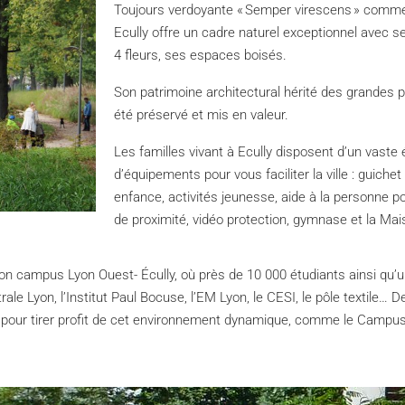
Toujours verdoyante « Semper virescens » comme
Ecully offre un cadre naturel exceptionnel avec 
4 fleurs, ses espaces boisés.
Son patrimoine architectural hérité des grandes p
été préservé et mis en valeur.
Les familles vivant à Ecully disposent d’un vaste 
d’équipements pour vous faciliter la ville : guichet
enfance, activités jeunesse, aide à la personne 
de proximité, vidéo protection, gymnase et la Mais
on campus Lyon Ouest- Écully, où près de 10 000 étudiants ainsi qu’
e Lyon, l’Institut Paul Bocuse, l’EM Lyon, le CESI, le pôle textile… D
ully pour tirer profit de cet environnement dynamique, comme le Camp