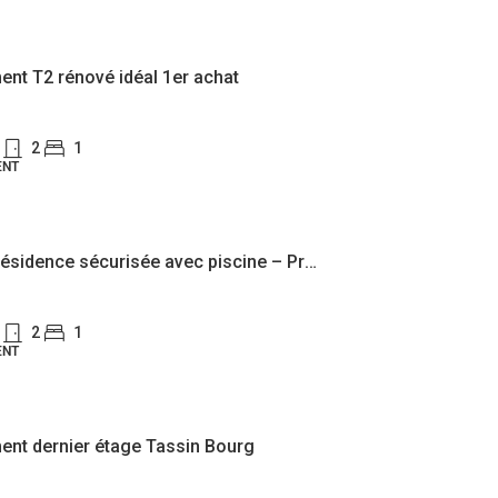
ent T2 rénové idéal 1er achat
2
1
ENT
T2 dans résidence sécurisée avec piscine – Proche des commodités
2
1
ENT
ent dernier étage Tassin Bourg