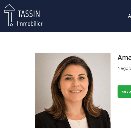
A
Ama
Négoci
Envo