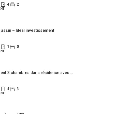
4
2
ENT
Tassin – Idéal investissement
1
0
ENT
Appartement 3 chambres dans résidence avec piscine – Tassin Centre
4
3
ENT