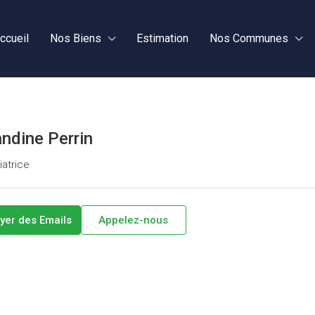
ccueil
Nos Biens
Estimation
Nos Communes
ndine Perrin
atrice
yer des Emails
Appelez-nous