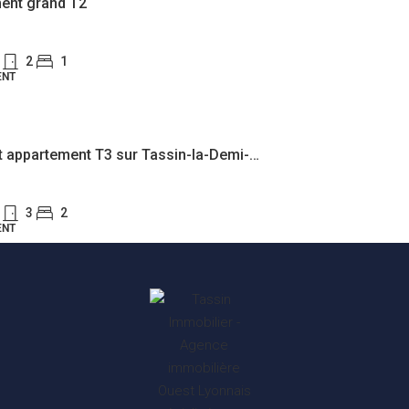
ent grand T2
2
1
ENT
Charmant appartement T3 sur Tassin-la-Demi-Lune
3
2
ENT