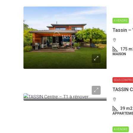
A VENDRE
175
m
MAISON
SOUS COMPRO
TASSIN C
39
m2
APPARTEM
A VENDRE