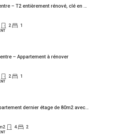
Tassin Centre – T2 entièrement rénové, clé en main
2
1
ENT
entre – Appartement à rénover
2
1
ENT
Ecully appartement dernier étage de 80m2 avec vue dégagée
m2
4
2
ENT