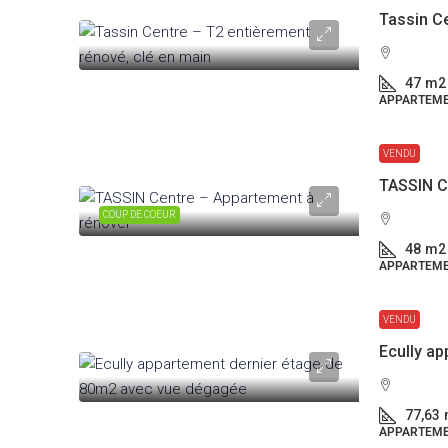
47
m2
APPARTEM
VENDU
TASSIN C
COUP DE COEUR
48
m2
APPARTEM
VENDU
77,63
APPARTEM