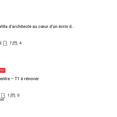
Tassin – Villa d’architecte au cœur d’un écrin de verdure
2
7
4
MIS
entre – T1 à rénover
1
0
ENT