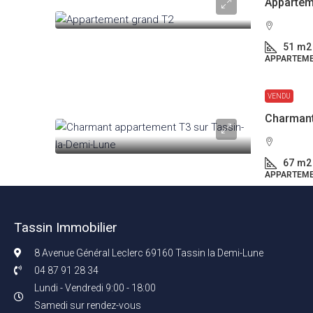
Appartem
51
m2
APPARTEM
VENDU
67
m2
APPARTEM
Tassin Immobilier
8 Avenue Général Leclerc 69160 Tassin la Demi-Lune
04 87 91 28 34
Lundi - Vendredi 9:00 - 18:00
Samedi sur rendez-vous