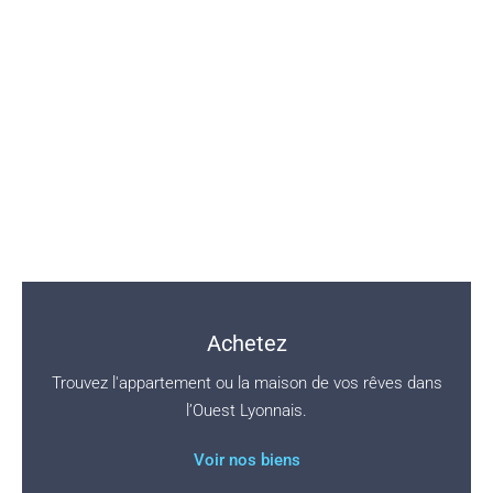
Nous plaçons vos intérêts au-dessus
des nôtres, en proposant un fort
niveau d’expertise, d’exigence et de
transparence.
Achetez
Trouvez l'appartement ou la maison de vos rêves dans
l’Ouest Lyonnais.
Voir nos biens