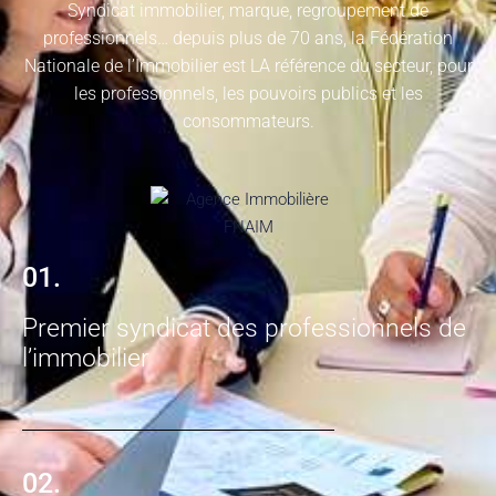
Syndicat immobilier, marque, regroupement de
professionnels… depuis plus de 70 ans, la Fédération
Nationale de l’Immobilier est LA référence du secteur, pour
les professionnels, les pouvoirs publics et les
consommateurs.
01.
Premier syndicat des professionnels de
l’immobilier
02.