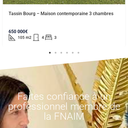
Tassin Bourg – Maison contemporaine 3 chambres
650 000€
105
m2
4
3
Faites confiance à un
professionnel membre de
la FNAIM