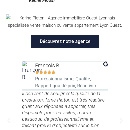
Karine Ploton​
Découvrez notre agence
François B.
Gér







Professionnalisme, Qualité,
Prof
Rapport qualité-prix, Réactivité
Tassin Imm
estimatio
Il convient de souligner la qualité de la
notre mais
prestation. Mme Ploton est très réactive
bon consei
quant aux réponses à apporter, très
bonne con
disponible pour les visites, montre
recomman
beaucoup de professionnalisme en
faisant preuve d'objectivité sur le bien