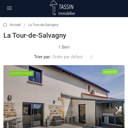
Accueil
La Tour-de-Salvagny
La Tour-de-Salvagny
1 Bien
Trier par:
Ordre par défaut
A VENDRE
COUP DE COEUR