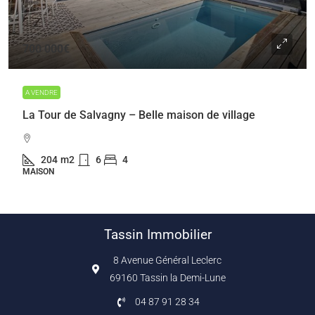
700 000€
A VENDRE
La Tour de Salvagny – Belle maison de village
204
m2
6
4
MAISON
Tassin Immobilier
8 Avenue Général Leclerc
69160 Tassin la Demi-Lune
04 87 91 28 34