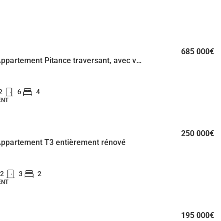
685 000€
Écully – Appartement Pitance traversant, avec vue dégagée
2
6
4
ENT
250 000€
 Appartement T3 entièrement rénové
2
3
2
ENT
195 000€