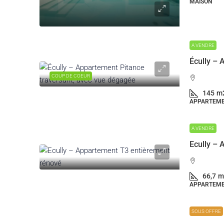
MAISON
A VENDRE
COUP DE COEUR
145
m
APPARTEM
A VENDRE
Ecully –
66,7
m
APPARTEM
SOUS OFFRE