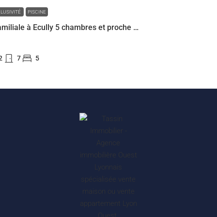
LUSIVITÉ
PISCINE
Maison familiale à Ecully 5 chambres et proche commerces
2
7
5