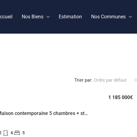
ccueil
Nos Biens
Estimation
Nos Communes
Trier par:
Ordre par défaut
1 185 000€
Ecully – Maison contemporaine 5 chambres + studio indépendant
2
6
5