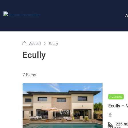
A
Accueil
Ecully
Ecully
7 Biens
A VENDRE
225
m