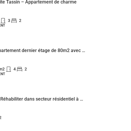
mite Tassin – Appartement de charme
3
2
ENT
Ecully appartement dernier étage de 80m2 avec vue dégagée
m2
4
2
ENT
Batisse à Réhabiliter dans secteur résidentiel à Ecully
2