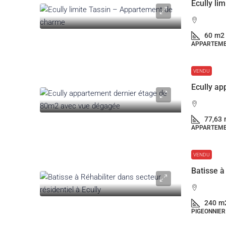
Ecully li
60
m2
APPARTEM
VENDU
77,63
APPARTEM
VENDU
240
m
PIGEONNIER